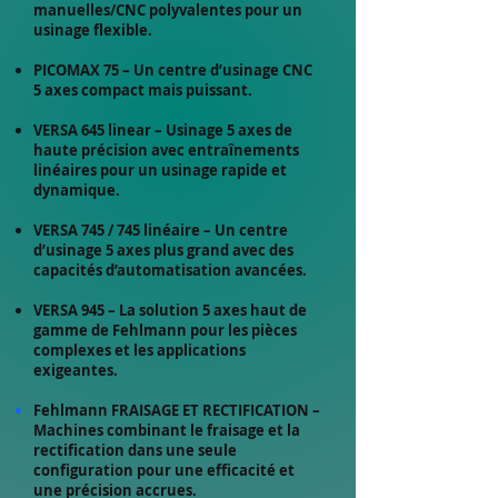
manuelles/CNC polyvalentes pour un
usinage flexible.
PICOMAX 75 – Un centre d’usinage CNC
5 axes compact mais puissant.
VERSA 645 linear – Usinage 5 axes de
haute précision avec entraînements
linéaires pour un usinage rapide et
dynamique.
VERSA 745 / 745 linéaire – Un centre
d’usinage 5 axes plus grand avec des
capacités d’automatisation avancées.
VERSA 945 – La solution 5 axes haut de
gamme de Fehlmann pour les pièces
complexes et les applications
exigeantes.
Fehlmann FRAISAGE ET RECTIFICATION –
Machines combinant le fraisage et la
rectification dans une seule
configuration pour une efficacité et
une précision accrues.