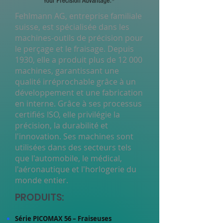
Fehlmann AG, entreprise familiale
suisse, est spécialisée dans les
machines-outils de précision pour
le perçage et le fraisage. Depuis
1930, elle a produit plus de 12 000
machines, garantissant une
qualité irréprochable grâce à un
développement et une fabrication
en interne. Grâce à ses processus
certifiés ISO, elle privilégie la
précision, la durabilité et
l'innovation. Ses machines sont
utilisées dans des secteurs tels
que l'automobile, le médical,
l'aéronautique et l'horlogerie du
monde entier.
PRODUITS:
Série PICOMAX 56 – Fraiseuses