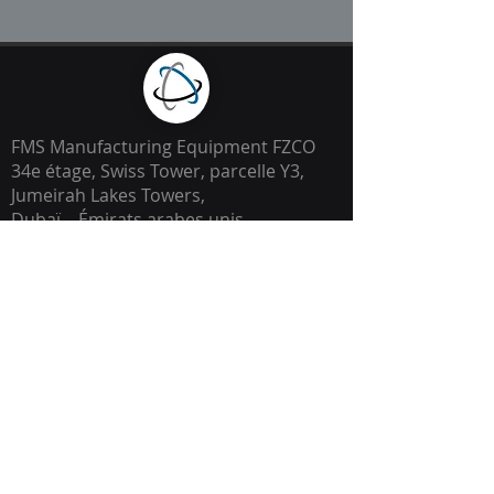
FMS Manufacturing Equipment FZCO
34e étage, Swiss Tower, parcelle Y3,
Jumeirah Lakes Towers,
Dubaï – Émirats arabes unis
N° de TVA
100367768700003
Licence commerciale : DMCC-203481
Home
À propos de nous
Services
Fournisseurs